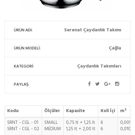
Serenat Çaydanlık Takımı
ÜRÜN ADI:
Çağla
ÜRÜN MODELİ:
Çaydanlık Takımları
KATEGORİ:
PAYLAŞ:
3
Kodu
Ölçüler
Kapasite
Koli İçi
m
SRNT - CGL - 01
SMALL
0,75 lt + 1,25 lt
6
0,0090
SRNT - CGL - 02
MEDIUM
1,25 lt + 2,00 lt
6
0,0106