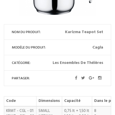
Karizma Teapot Set
NOM DU PRODUIT:
Cagla
MODÉLE DU PRODUIT:
Les Ensembles De Théières
CATÉGORIE:
PARTAGER:
Code
Dimensions
Capacité
Dans le pa
KRMT - CGL - 01
SMALL
0,75 lt + 1,50 lt
8