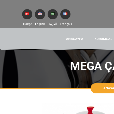
Türkçe
English
العربية
Français
ANASAYFA
KURUMSAL
MEGA Ç
ANASA