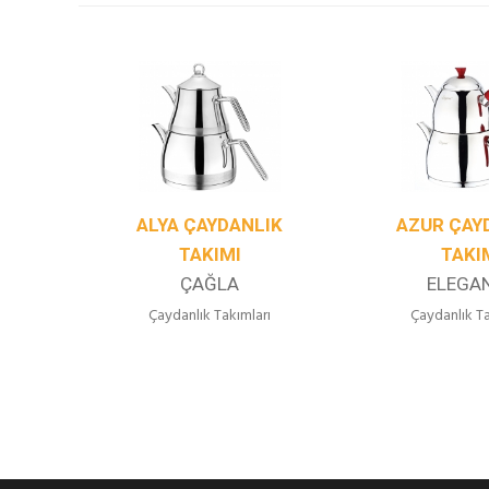
IK
ALYA ÇAYDANLIK
AZUR ÇAY
TAKIMI
TAKI
ÇAĞLA
ELEGA
rı
Çaydanlık Takımları
Çaydanlık Ta