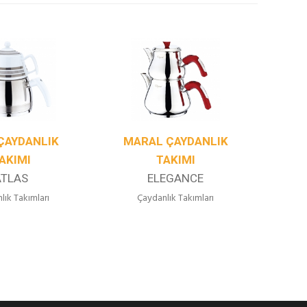
ÇAYDANLIK
MARAL ÇAYDANLIK
MA
AKIMI
TAKIMI
ATLAS
ELEGANCE
lık Takımları
Çaydanlık Takımları
Ç