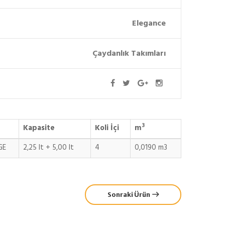
Elegance
Çaydanlık Takımları
3
Kapasite
Koli İçi
m
GE
2,25 lt + 5,00 lt
4
0,0190 m3
Sonraki Ürün