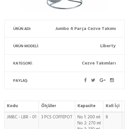
Jumbo 4 Parça Cezve Takımı
ÜRÜN ADI:
Liberty
ÜRÜN MODELİ:
Cezve Takımları
KATEGORİ:
PAYLAŞ:
Kodu
Ölçüler
Kapasite
Koli İçi
m
JMBC - LBR - 01
3 PCS COFFEPOT
No 1: 200 ml
8
0,
No 2: 270 ml