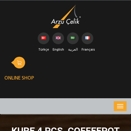
Français
العربية
English
Türkçe
ONLINE SHOP
KURE 4 PCS. COFFEEPOT