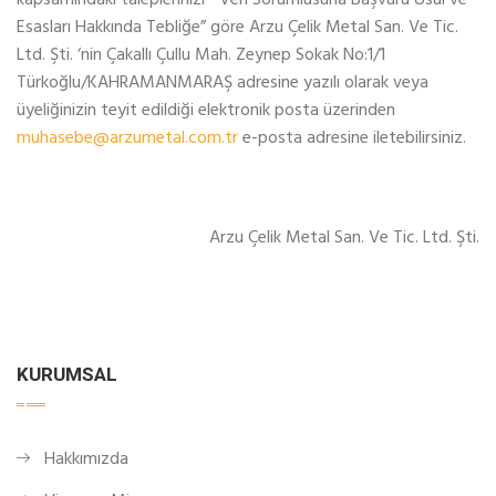
kapsamındaki taleplerinizi “Veri Sorumlusuna Başvuru Usul ve
Esasları Hakkında Tebliğe” göre Arzu Çelik Metal San. Ve Tic.
Ltd. Şti. ‘nin Çakallı Çullu Mah. Zeynep Sokak No:1/1
Türkoğlu/KAHRAMANMARAŞ adresine yazılı olarak veya
üyeliğinizin teyit edildiği elektronik posta üzerinden
muhasebe@arzumetal.com.tr
e-posta adresine iletebilirsiniz.
Arzu Çelik Metal San. Ve Tic. Ltd. Şti.
KURUMSAL
Hakkımızda