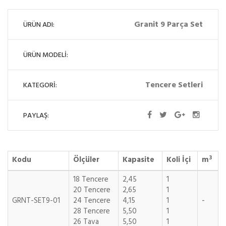
Granit 9 Parça Set
ÜRÜN ADI:
ÜRÜN MODELİ:
Tencere Setleri
KATEGORİ:
PAYLAŞ:
3
Kodu
Ölçüler
Kapasite
Koli İçi
m
18 Tencere
2,45
1
20 Tencere
2,65
1
GRNT-SET9-01
24 Tencere
4,15
1
-
28 Tencere
5,50
1
26 Tava
5,50
1