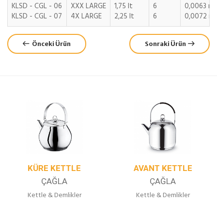
KLSD - CGL - 06
XXX LARGE
1,75 lt
6
0,0063 m3
KLSD - CGL - 07
4X LARGE
2,25 lt
6
0,0072 m
Önceki Ürün
Sonraki Ürün
KÜRE KETTLE
AVANT KETTLE
ÇAĞLA
ÇAĞLA
Kettle & Demlikler
Kettle & Demlikler