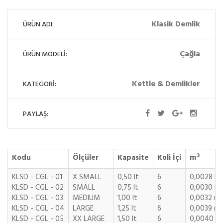
Klasik Demlik
ÜRÜN ADI:
Çağla
ÜRÜN MODELİ:
Kettle & Demlikler
KATEGORİ:
PAYLAŞ:
3
Kodu
Ölçüler
Kapasite
Koli İçi
m
KLSD - CGL - 01
X SMALL
0,50 lt
6
0,0028 m
KLSD - CGL - 02
SMALL
0,75 lt
6
0,0030 m
KLSD - CGL - 03
MEDIUM
1,00 lt
6
0,0032 m3
KLSD - CGL - 04
LARGE
1,25 lt
6
0,0039 m3
KLSD - CGL - 05
XX LARGE
1,50 lt
6
0,0040 m