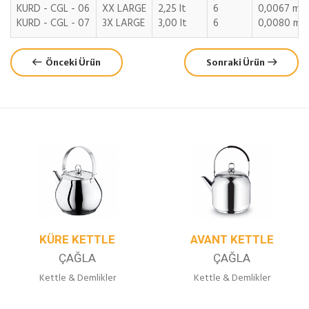
KURD - CGL - 06
XX LARGE
2,25 lt
6
0,0067 m3
KURD - CGL - 07
3X LARGE
3,00 lt
6
0,0080 m3
Önceki Ürün
Sonraki Ürün
KÜRE KETTLE
AVANT KETTLE
ÇAĞLA
ÇAĞLA
Kettle & Demlikler
Kettle & Demlikler