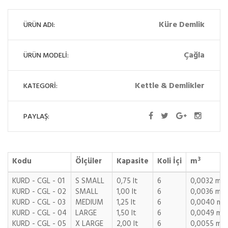
Küre Demlik
ÜRÜN ADI:
Çağla
ÜRÜN MODELİ:
Kettle & Demlikler
KATEGORİ:
PAYLAŞ:
3
Kodu
Ölçüler
Kapasite
Koli İçi
m
KURD - CGL - 01
S SMALL
0,75 lt
6
0,0032 m3
KURD - CGL - 02
SMALL
1,00 lt
6
0,0036 m3
KURD - CGL - 03
MEDIUM
1,25 lt
6
0,0040 m3
KURD - CGL - 04
LARGE
1,50 lt
6
0,0049 m3
KURD - CGL - 05
X LARGE
2,00 lt
6
0,0055 m3