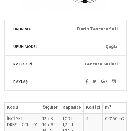
Derin Tencere Seti
ÜRÜN ADI:
Çağla
ÜRÜN MODELİ:
Tencere Setleri
KATEGORİ:
PAYLAŞ:
3
Kodu
Ölçüler
Kapasite
Koli İçi
m
İNCİ SET
12 x 8
1,00 lt
4
0,0160 m3
DRNS - CGL - 01
14 x 8
1,25 lt