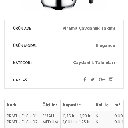
Piramit Çaydanlık Takımı
ÜRÜN ADI:
Elegance
ÜRÜN MODELİ:
Çaydanlık Takımları
KATEGORİ:
PAYLAŞ:
3
Kodu
Ölçüler
Kapasite
Koli İçi
m
PRMT - ELG - 01
SMALL
0,75 lt + 1,50 lt
6
0,0080
PRMT - ELG - 02
MEDIUM
1,00 lt + 1,75 lt
6
0,0100