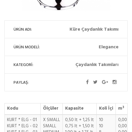
Küre Çaydanlık Takımı
ÜRÜN ADI:
Elegance
ÜRÜN MODELİ:
Çaydanlık Takımları
KATEGORİ:
PAYLAŞ:
3
Kodu
Ölçüler
Kapasite
Koli İçi
m
KURT * ELG - 01
X SMALL
0,50 lt + 1,25 lt
10
0,0070
KURT * ELG - 02
SMALL
0,75 lt + 1,50 lt
10
0,0070