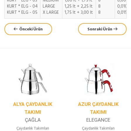
KURT * ELG - 03
MEDIUM
1,00 lt + 1,75 lt
8
0,0090
KURT * ELG - 04
LARGE
1,25 lt + 2,25 lt
8
0,0105
KURT * ELG - 05
X LARGE
1,75 lt + 3,00 lt
8
0,0150
Önceki Ürün
Sonraki Ürün
ALYA ÇAYDANLIK
AZUR ÇAYDANLIK
TAKIMI
TAKIMI
ÇAĞLA
ELEGANCE
Çaydanlık Takımları
Çaydanlık Takımları