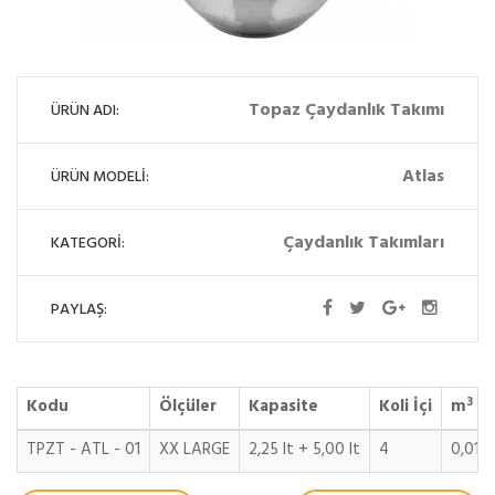
Topaz Çaydanlık Takımı
ÜRÜN ADI:
Atlas
ÜRÜN MODELİ:
Çaydanlık Takımları
KATEGORİ:
PAYLAŞ:
3
Kodu
Ölçüler
Kapasite
Koli İçi
m
TPZT - ATL - 01
XX LARGE
2,25 lt + 5,00 lt
4
0,019